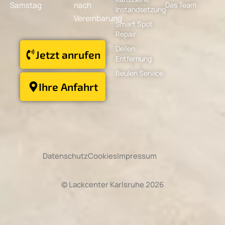
Samstag
nach
Das Team
Instandsetzung
Vereinbarung
Smart Spot
Repair
Dellen
Jetzt anrufen
Entfernung
Beulen Service
Ihre Anfahrt
Datenschutz
Cookies
Impressum
© Lackcenter Karlsruhe 2026