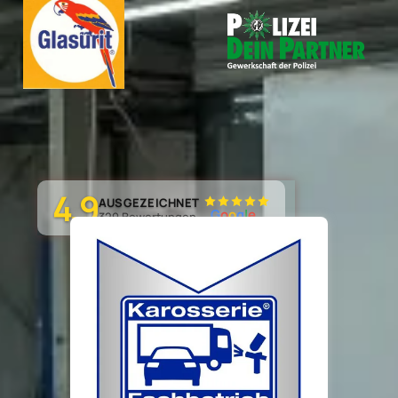
4,9
AUSGEZEICHNET
G
o
o
g
l
e
329 Bewertungen