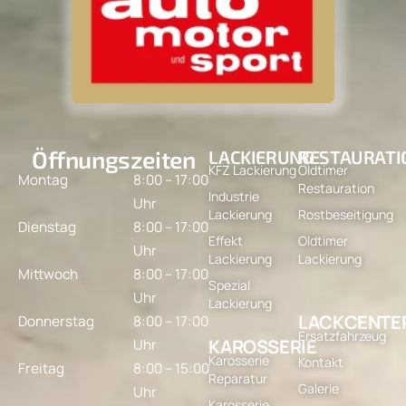
Öffnungszeiten
LACKIERUNG
RESTAURATI
KFZ Lackierung
Oldtimer
Montag
8:00 – 17:00
Restauration
Industrie
Uhr
Lackierung
Rostbeseitigung
Dienstag
8:00 – 17:00
Effekt
Oldtimer
Uhr
Lackierung
Lackierung
Mittwoch
8:00 – 17:00
Spezial
Uhr
Lackierung
LACKCENTE
Donnerstag
8:00 – 17:00
Ersatzfahrzeug
KAROSSERIE
Uhr
Karosserie
Kontakt
Freitag
8:00 – 15:00
Reparatur
Galerie
Uhr
Karosserie