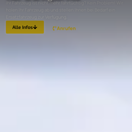
Ihr Fahrzeug ist nicht mehr fahrtüchtig? Kein Problem! Wir
holen Ihr Fahrzeug ab und stellen Ihnen bei Bedarf ein
Ersatzfahrzeug zur Verfügung.
Alle Infos
Anrufen